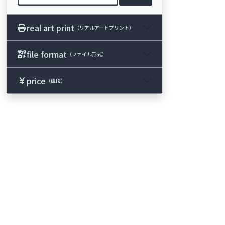
real art print
（リアルアートプリント）
file format
（ファイル形式）
price
（値段）