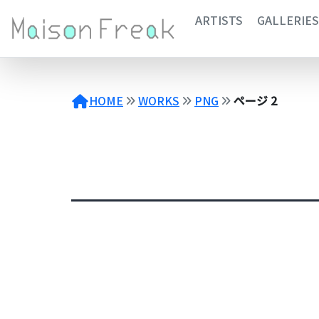
コ
ARTISTS
GALLERIES
ン
テ
ン
ツ
へ
HOME
WORKS
PNG
ページ 2
ス
キ
ッ
プ