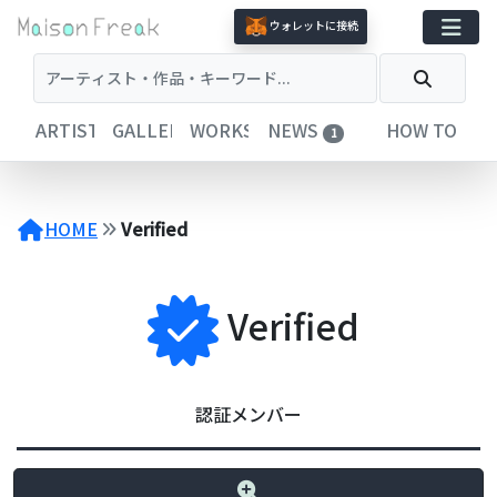
コ
ウォレットに接続
ン
テ
ン
ツ
ARTISTS
GALLERIES
WORKS
NEWS
HOW TO
1
へ
ス
キ
ッ
HOME
Verified
プ
Verified
認証メンバー