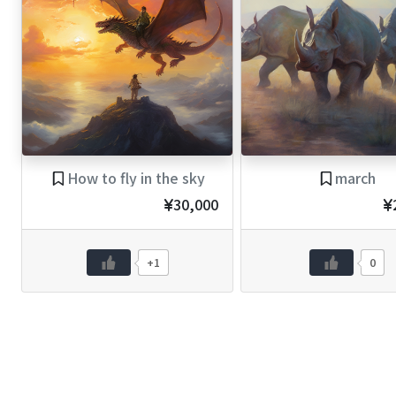
How to fly in the sky
march
30,000
+1
0