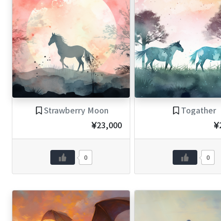
Strawberry Moon
Togather
23,000
0
0