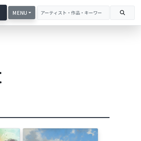
続
MENU
t