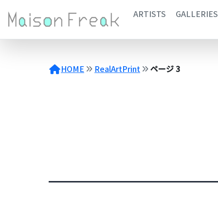
コ
ARTISTS
GALLERIES
ン
テ
ン
ツ
へ
HOME
RealArtPrint
ページ 3
ス
キ
ッ
プ