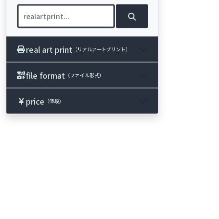
real art print
（リアルアートプリント）
file format
（ファイル形式）
price
（値段）