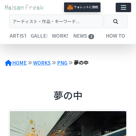
コ
ウォレットに接続
ン
テ
ン
ツ
ARTISTS
GALLERIES
WORKS
NEWS
HOW TO
1
へ
ス
キ
ッ
HOME
WORKS
PNG
夢の中
プ
夢の中