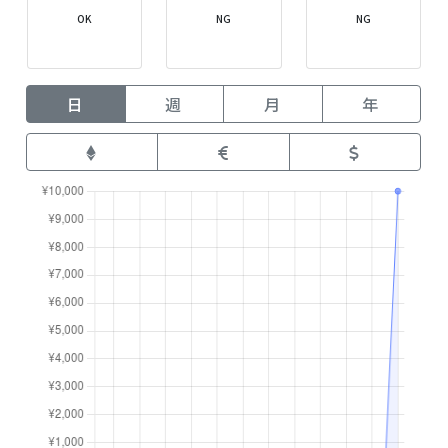
OK
NG
NG
日
週
月
年