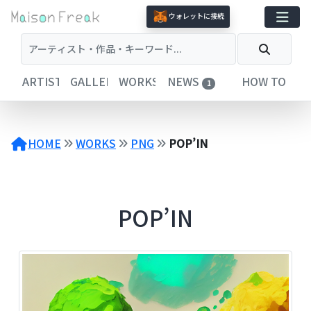
コ
ウォレットに接続
ン
テ
ン
ツ
ARTISTS
GALLERIES
WORKS
NEWS
HOW TO
1
へ
ス
キ
ッ
HOME
WORKS
PNG
POP’IN
プ
POP’IN