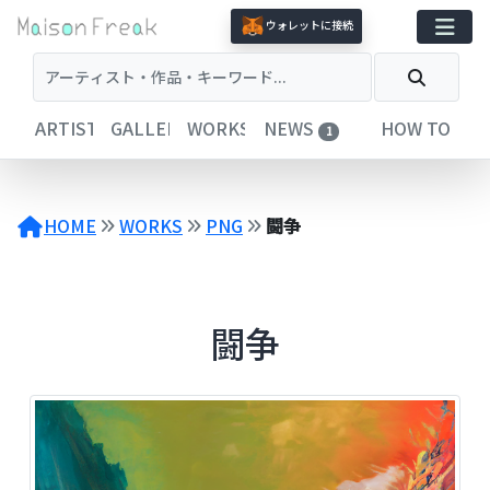
コ
ウォレットに接続
ン
テ
ン
ツ
ARTISTS
GALLERIES
WORKS
NEWS
HOW TO
1
へ
ス
キ
ッ
HOME
WORKS
PNG
闘争
プ
闘争