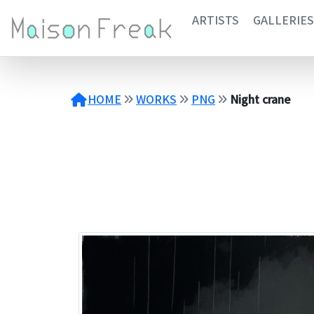
コ
ARTISTS
GALLERIES
ン
テ
ン
ツ
へ
HOME
WORKS
PNG
Night crane
ス
キ
ッ
プ