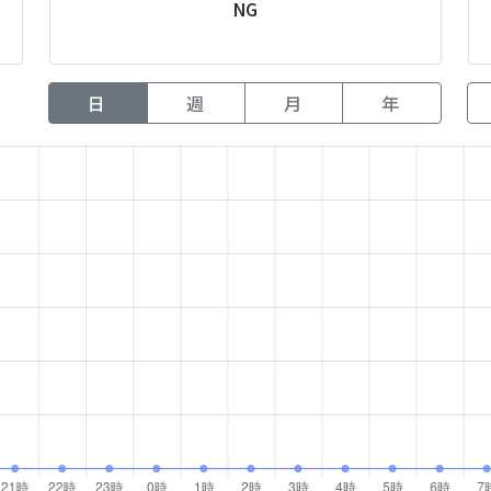
NG
日
週
月
年