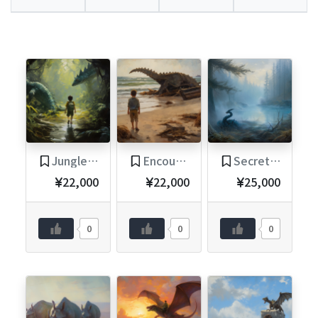
Jungle Adventures
Encounters by the Sea
Secret Lake
22,000
22,000
25,000
0
0
0