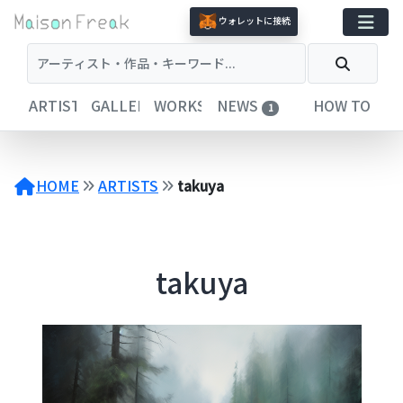
コ
ウォレットに接続
ン
テ
ン
ツ
ARTISTS
GALLERIES
WORKS
NEWS
HOW TO
1
へ
ス
キ
ッ
HOME
ARTISTS
takuya
プ
takuya