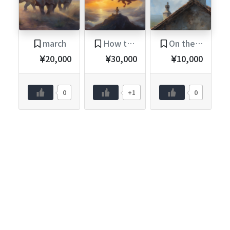
march
How to fly in the sky
On the roof
20,000
30,000
10,000
0
+1
0