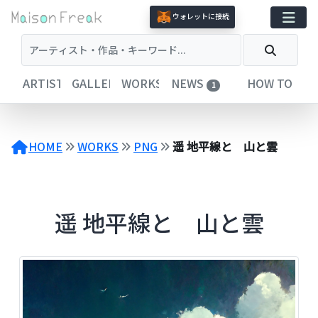
コ
ウォレットに接続
ン
テ
ン
ツ
ARTISTS
GALLERIES
WORKS
NEWS
HOW TO
1
へ
ス
キ
ッ
HOME
WORKS
PNG
遥 地平線と 山と雲
プ
遥 地平線と 山と雲