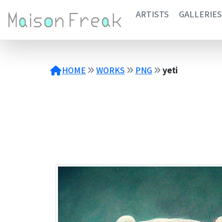
コ
ARTISTS
GALLERIES
ン
テ
ン
ツ
へ
HOME
WORKS
PNG
yeti
ス
キ
ッ
プ