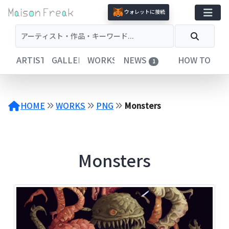
コ
ウォレットに接続
ン
テ
ン
ツ
ARTISTS
GALLERIES
WORKS
NEWS
HOW TO
1
へ
ス
キ
ッ
HOME
WORKS
PNG
Monsters
プ
Monsters