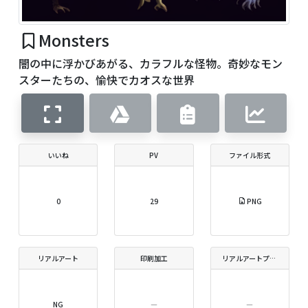
Monsters
闇の中に浮かびあがる、カラフルな怪物。奇妙なモン
スターたちの、愉快でカオスな世界
いいね
PV
ファイル形式
0
29
PNG
リアルアート
印刷加工
リアルアートプリントサイズ
NG
―
―