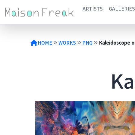
コ
ARTISTS
GALLERIES
ン
テ
ン
ツ
へ
HOME
WORKS
PNG
Kaleidoscope o
ス
キ
ッ
プ
Ka