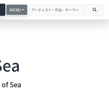
続
MENU
Sea
 of Sea