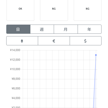
OK
NG
NG
日
週
月
年