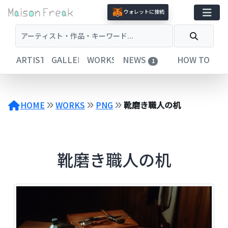
コ
ウォレットに接続
ン
テ
ン
ツ
ARTISTS
GALLERIES
WORKS
NEWS
HOW TO
1
へ
ス
キ
ッ
HOME
WORKS
PNG
靴磨き職人の机
プ
靴磨き職人の机