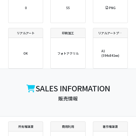
0
55
PNG
リアルアート
印刷加工
リアルアートプリントサイズ
A1
OK
フォトアクリル
(594x841㎜)
SALES INFORMATION
販売情報
所有権譲渡
商用利用
著作権譲渡