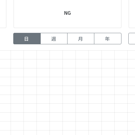
NG
日
週
月
年