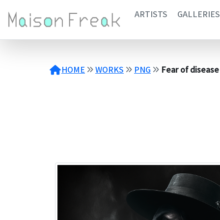
コ
ARTISTS
GALLERIES
ン
テ
ン
ツ
へ
HOME
WORKS
PNG
Fear of disease
ス
キ
ッ
プ