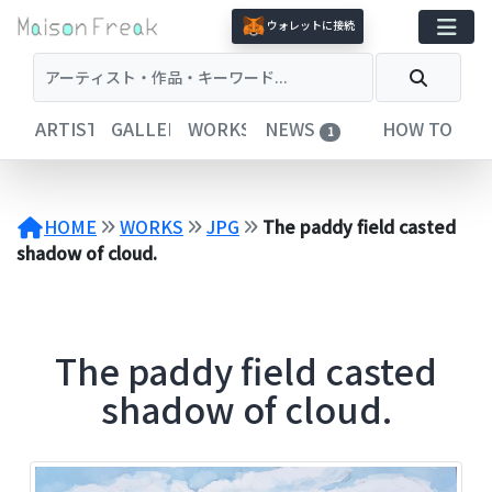
コ
ウォレットに接続
ン
テ
ン
ツ
ARTISTS
GALLERIES
WORKS
NEWS
HOW TO
1
へ
ス
キ
ッ
HOME
WORKS
JPG
The paddy field casted
プ
shadow of cloud.
The paddy field casted
shadow of cloud.