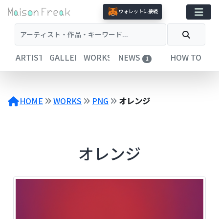
コ
ウォレットに接続
ン
テ
ン
ツ
ARTISTS
GALLERIES
WORKS
NEWS
HOW TO
1
へ
ス
キ
ッ
HOME
WORKS
PNG
オレンジ
プ
オレンジ