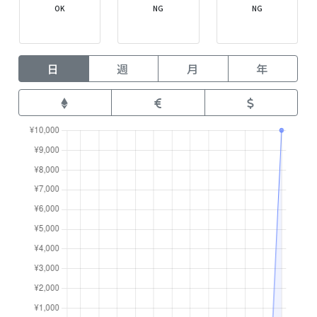
OK
NG
NG
日
週
月
年