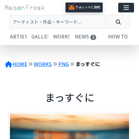
コ
ウォレットに接続
ン
テ
ン
ツ
ARTISTS
GALLERIES
WORKS
NEWS
HOW TO
1
へ
ス
キ
ッ
HOME
WORKS
PNG
まっすぐに
プ
まっすぐに