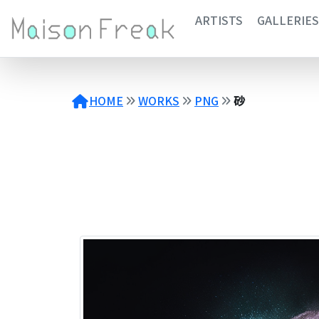
コ
ARTISTS
GALLERIES
ン
テ
ン
ツ
へ
HOME
WORKS
PNG
砂
ス
キ
ッ
プ