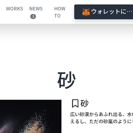
WORKS
NEWS
HOW
ウォレットに接
TO
1
砂
砂
広い砂漠からあふれ出る、水
えるし、ただの砂嵐のように