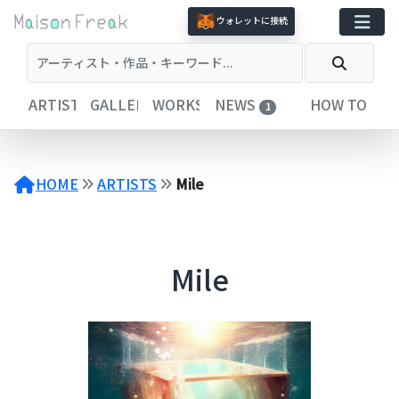
コ
ウォレットに接続
ン
テ
ン
ツ
ARTISTS
GALLERIES
WORKS
NEWS
HOW TO
1
へ
ス
キ
ッ
HOME
ARTISTS
Mile
プ
Mile