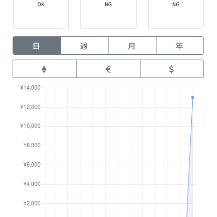
OK
NG
NG
日
週
月
年