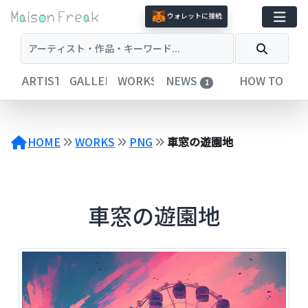
コ
ウォレットに接続
ン
テ
ン
ツ
ARTISTS
GALLERIES
WORKS
NEWS
HOW TO
1
へ
ス
キ
ッ
HOME
WORKS
PNG
車窓の遊園地
プ
車窓の遊園地