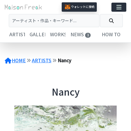
コ
ウォレットに接続
ン
テ
ン
ツ
ARTISTS
GALLERIES
WORKS
NEWS
HOW TO
1
へ
ス
キ
ッ
HOME
ARTISTS
Nancy
プ
Nancy