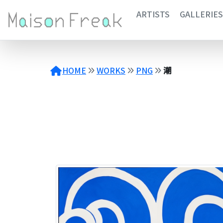
コ
ARTISTS
GALLERIES
ン
テ
ン
ツ
へ
HOME
WORKS
PNG
潮
ス
キ
ッ
プ