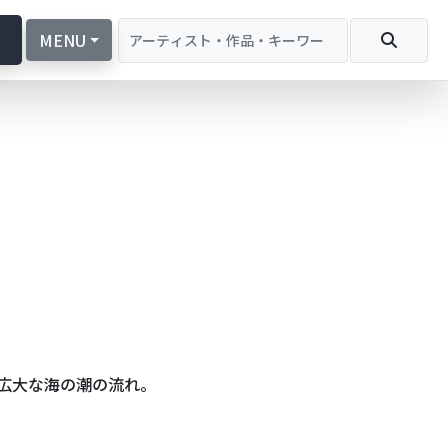
続
MENU
広大な海の潮の流れ。