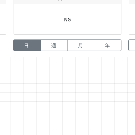
NG
日
週
月
年