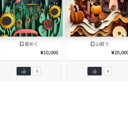
夏めく
山粧う
10,000
20,00
0
0