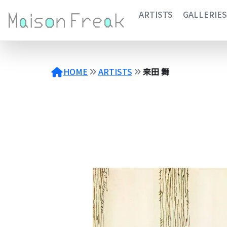
コ
ARTISTS
GALLERIES
ン
テ
ン
ツ
へ
HOME
ARTISTS
来田 舞
ス
キ
ッ
プ