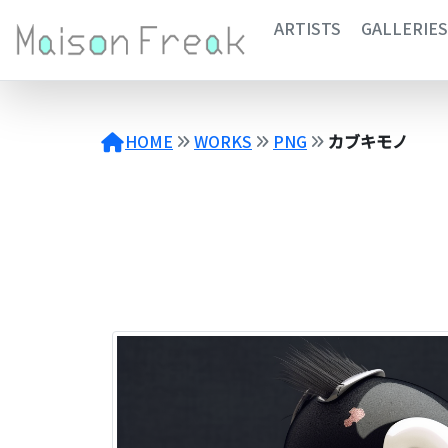
コ
ARTISTS
GALLERIES
ン
テ
ン
ツ
へ
HOME
WORKS
PNG
カブキモノ
ス
キ
ッ
プ